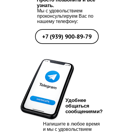
узнать.
Наши филиалы
Мы с удовольствием
проконсультируем Вас по
нашему телефону:
Отрадное
ул. Декабристов 27
+7 (939) 900-89-79
Медведково
ул. Молодцова 2к1
Ростокино
ул. Докукина 4
Документы
Политика конфиденциальности
Процесс передачи данных
Удобнее
Договор оферты
общаться
Правила оплаты
сообщениями?
Отказ от услуг
ИП Бреева Наталья Николаевна
Напишите в любое время
и мы с удовольствием
ИНН 771520382143