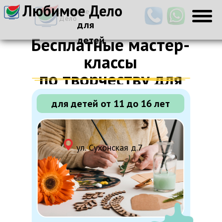
Любимое Дело
Любимое
Дело
для
Бесплатные мастер-
детей
классы
по творчеству для
подростков
для детей от 11 до 16 лет
ул.
Сухонская д.7