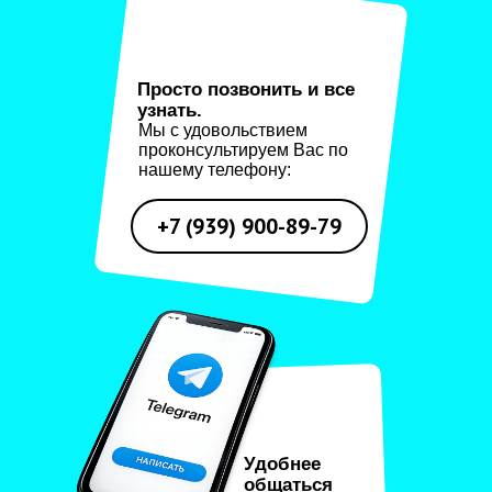
ул. Докукина 4
Документы
Просто позвонить и все
узнать.
Политика конфиденциальности
Мы с удовольствием
Процесс передачи данных
проконсультируем Вас по
Договор оферты
нашему телефону:
Правила оплаты
Отказ от услуг
+7 (939) 900-89-79
ИП Бреева Наталья Николаевна
ИНН 771520382143
© 2025 Досуговый центр
«Любимое дело»
Удобнее
общаться