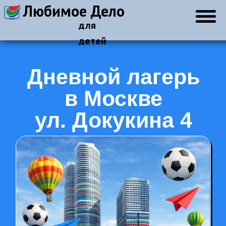
Любимое Дело
для
детей
Дневной лагерь
в Москве
ул. Докукина 4