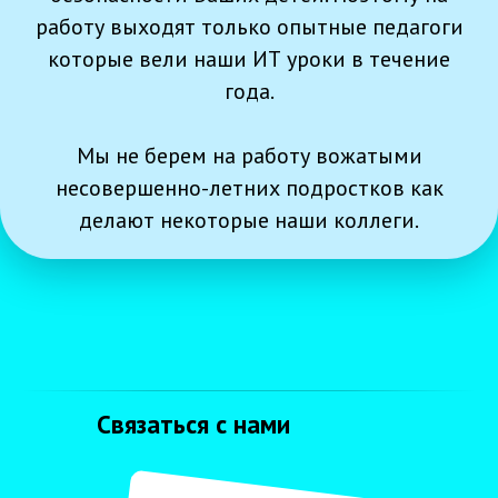
работу выходят только опытные педагоги
которые вели наши ИТ уроки в течение
года.
Мы не берем на работу вожатыми
несовершенно-летних подростков как
делают некоторые наши коллеги.
Наши филиалы
Отрадное
ул. Декабристов 27
Связаться с нами
Медведково
ул. Молодцова 2к1
Ростокино